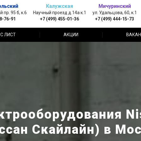
ольский
Калужская
Мичуринский
пр. 95 б, к.6
Научный проезд д.14а к.1
ул. Удальцова, 60, к.1
88-76-91
+7 (499) 455-01-36
+7 (499) 444-15-73
С ЛИСТ
АКЦИИ
ВАКАН
ктрооборудования Nis
ссан Скайлайн) в Мо