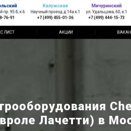
ольский
Калужская
Мичуринский
пр. 95 б, к.6
Научный проезд д.14а к.1
ул. Удальцова, 60, к.1
88-76-91
+7 (499) 455-01-36
+7 (499) 444-15-73
С ЛИСТ
АКЦИИ
ВАКАН
рооборудования Chev
вроле Лачетти) в Мо