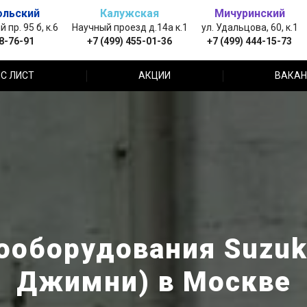
ольский
Калужская
Мичуринский
пр. 95 б, к.6
Научный проезд д.14а к.1
ул. Удальцова, 60, к.1
88-76-91
+7 (499) 455-01-36
+7 (499) 444-15-73
С ЛИСТ
АКЦИИ
ВАКАН
ооборудования Suzuki
Джимни) в Москве