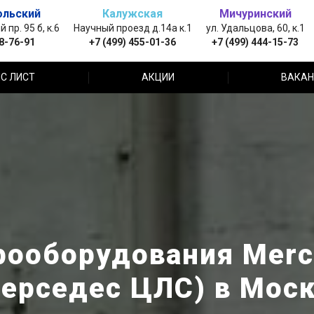
ольский
Калужская
Мичуринский
пр. 95 б, к.6
Научный проезд д.14а к.1
ул. Удальцова, 60, к.1
88-76-91
+7 (499) 455-01-36
+7 (499) 444-15-73
С ЛИСТ
АКЦИИ
ВАКАН
рооборудования Merc
ерседес ЦЛС) в Мос